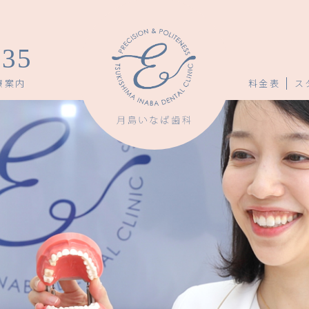
735
療案内
料金表
ス