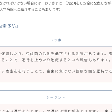
なければいけない場合には、お子さまに十分説明をし安全に配慮しなが
大学病院へご紹介することもあります）
虫歯予防」
フッ素
を促進したり、虫歯菌の活動を低下させる効果があります。
することで、進行を止めたり治癒するという報告もあります
フッ素塗布を行うことで、虫歯に負けない健康な歯を維持す
シーラント
分に深い溝があります。この溝には汚れが溜まりやすく、歯