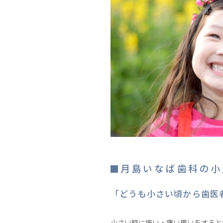
月島いなば歯科の小
「どうも小さい頃から歯医者
小さい時に怖い・痛い思いをすると